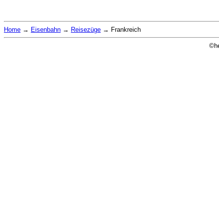
Home
→
Eisenbahn
→
Reisezüge
→
Frankreich
©he