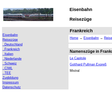
Eisenbahn
Reisezüge
Frankreich
Eisenbahn
Home
→
Eisenbahn
→
Reis
Reisezüge
..Deutschland
..Frankreich
Namenszüge in Frank
..Italien
Le Capitole
..Niederlande
..Schweiz
Gotthard Pullman Expreß
..CIWL
Mistral
..TEE
Zugbildung
Impressum
Datenschutz