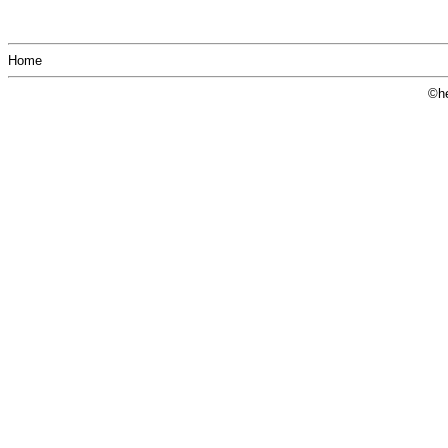
Home
©he