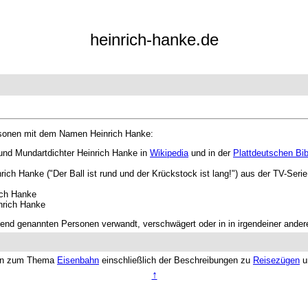
heinrich-hanke.de
rsonen mit dem Namen Heinrich Hanke:
 und Mundartdichter Heinrich Hanke in
Wikipedia
und in der
Plattdeutschen Bib
nrich Hanke ("Der Ball ist rund und der Krückstock ist lang!") aus der TV-Serie
ich Hanke
inrich Hanke
ehend genannten Personen verwandt, verschwägert oder in in irgendeiner ande
ten zum Thema
Eisenbahn
einschließlich der Beschreibungen zu
Reisezügen
u
↑