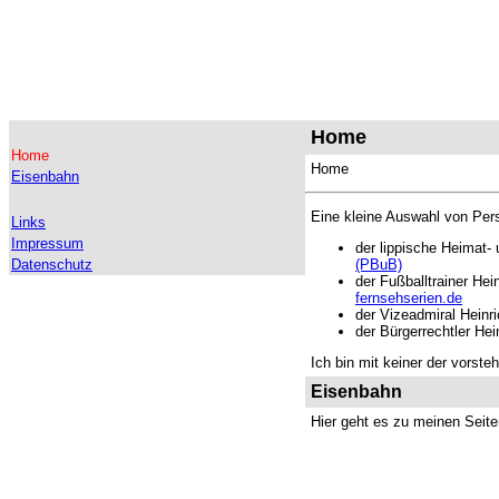
Home
Home
Home
Eisenbahn
Eine kleine Auswahl von Pe
Links
Impressum
der lippische Heimat-
Datenschutz
(PBuB)
der Fußballtrainer Hei
fernsehserien.de
der Vizeadmiral Heinr
der Bürgerrechtler He
Ich bin mit keiner der vorst
Eisenbahn
Hier geht es zu meinen Sei